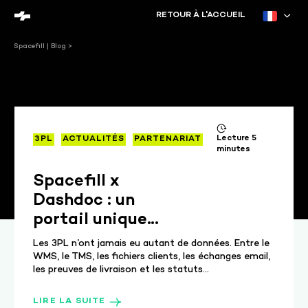
RETOUR À L'ACCUEIL
Spacefill | Blog
>
Lecture 5
3PL
ACTUALITÉS
PARTENARIAT
minutes
Spacefill x
Dashdoc : un
portail unique
pour suivre une
Les 3PL n’ont jamais eu autant de données. Entre le
commande de la
WMS, le TMS, les fichiers clients, les échanges email,
les preuves de livraison et les statuts...
préparation à la
livraison
LIRE LA SUITE