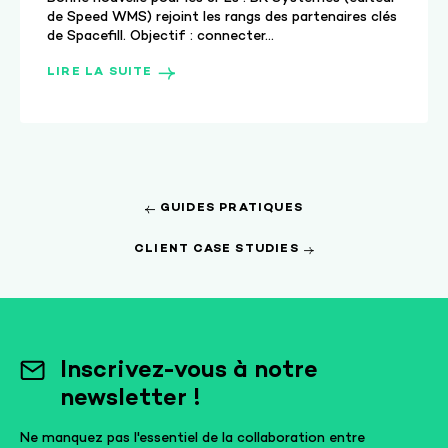
expérience
de Speed WMS) rejoint les rangs des partenaires clés
de Spacefill. Objectif : connecter...
logistique 360
aux 3PLs
LIRE LA SUITE
GUIDES PRATIQUES
CLIENT CASE STUDIES
Inscrivez-vous à notre
newsletter !
Ne manquez pas l'essentiel de la collaboration entre