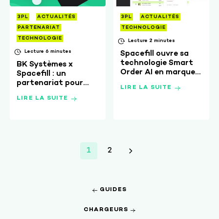
3PL
ACTUALITÉS
3PL
ACTUALITÉS
PARTENARIAT
TECHNOLOGIE
TECHNOLOGIE
Lecture 2 minutes
Lecture 6 minutes
Spacefill ouvre sa
technologie Smart
BK Systèmes x
Order AI en marque
Spacefill : un
blanche
partenariat pour
LIRE LA SUITE
offrir une expérience
LIRE LA SUITE
logistique 360 aux
3PLs
1
2
GUIDES
CHARGEURS