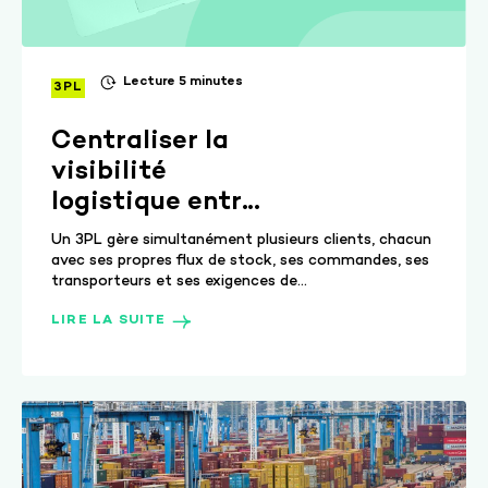
Lecture 5 minutes
3PL
Centraliser la
visibilité
logistique entre
un 3PL et ses
Un 3PL gère simultanément plusieurs clients, chacun
clients : guide
avec ses propres flux de stock, ses commandes, ses
transporteurs et ses exigences de...
comparatif
LIRE LA SUITE