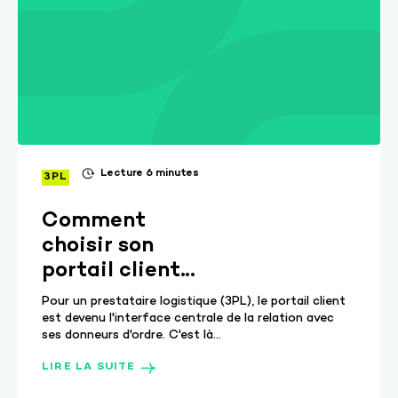
Lecture 6 minutes
3PL
Comment
choisir son
portail client
3PL ? Les 7
Pour un prestataire logistique (3PL), le portail client
critères clés
est devenu l'interface centrale de la relation avec
ses donneurs d'ordre. C'est là...
LIRE LA SUITE