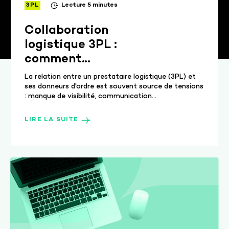
3PL
Lecture 5 minutes
Collaboration
logistique 3PL :
comment
améliorer la
La relation entre un prestataire logistique (3PL) et
relation avec
ses donneurs d'ordre est souvent source de tensions
: manque de visibilité, communication...
vos donneurs
d'ordre
LIRE LA SUITE