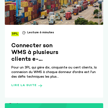
Lecture 6 minutes
3PL
Connecter son
WMS à plusieurs
clients e-
commerce et
Pour un 3PL qui gère dix, cinquante ou cent clients, la
retail : les 3
connexion du WMS à chaque donneur d'ordre est l'un
des défis techniques les plus...
approches sans
développement
LIRE LA SUITE
lourd