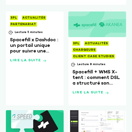
3PL
ACTUALITÉS
PARTENARIAT
Lecture 5 minutes
Spacefill x Dashdoc :
3PL
ACTUALITÉS
un portail unique
CHARGEURS
pour suivre une
commande de la
CLIENT CASE STUDIES
LIRE LA SUITE
préparation à la
Lecture 8 minutes
livraison
Spacefill + WMS X-
tent : comment DSL
a structuré son
expérience client
LIRE LA SUITE