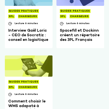
GUIDES PRATIQUES
GUIDES PRATIQUES
3PL
CHARGEURS
3PL
CHARGEURS
Lecture 6 minutes
Lecture 6 minutes
Interview Gaël Loric
Spacefill et Dockinn
- CEO de Socratiz :
créent un répertoire
conseil en logisitique
des 3PL Français
GUIDES PRATIQUES
3PL
CHARGEURS
Lecture 6 minutes
Comment choisir le
WMS adapaté à